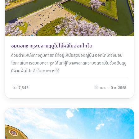
ชมดอกซากุระปลายฤดูใบไม้ผลิในฮอกไกโด
ด้วยตำแหน่งทางภูมิศาสตร์ที่อยู่เหนือสุดของญี่ปุ่น ฮอกไกโดจึงมอบ
โอกาสในการชมดอกซากุระให้แก่ผู้ที่อาจพลาดความงดงามในช่วงต้นฤดู
ที่ผ่านพ้นไปแล้วในเกาะทางใต้
7,848
เม.ย. - มิ.ย. 2568