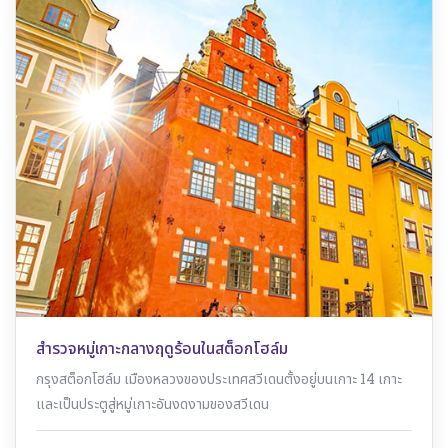
สำรวจหมู่เกาะกลางฤดูร้อนในสต็อกโฮล์ม
กรุงสต็อกโฮล์ม เมืองหลวงของประเทศสวีเดนตั้งอยู่บนเกาะ 14 เกาะ
และเป็นประตูสู่หมู่เกาะอันงดงามของสวีเดน