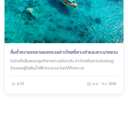
ดื่มด่ำความงดงามของทะเลอ่าวไทยที่เกาะเต่าและเกาะนางยวน
ในช่วงที่คลื่นลมมรสุมทักทายทะเลอันดามัน อ่าวไทยคือสวรรค์แห่งฤดู
ร้อนของผู้รักผืนน้ำสีฟ้าครามและโลกใต้ท้องทะเล
6,131
เม.ย. - มิ.ย. 2568