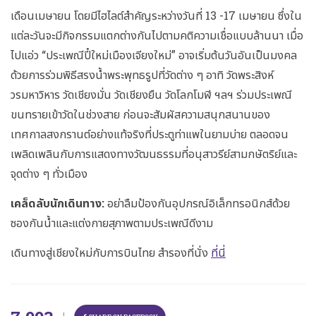
เดือนเมษายน โดยมีไฮไลต์สำคัญระหว่างวันที่ 13 -17 เมษายน ซึ่งใน
แต่ละวันจะมีกิจกรรมแตกต่างกันไปตามคติความเชื่อแบบล้านนา เมื่อ
ไปแอ่ว “ประเพณีปี๋ใหม่เมืองเจียงใหม่” อาจ
เริ่มต้นวันอันเป็นมงคล
ด้วยการร่วมพิธีสรงน้ำพระพุทธรูปที่วัดต่าง ๆ อาทิ วัดพระสิงห์
วรมหาวิหาร วัดเชียงมั่น วัดเชียงยืน วัดโลกโมฬี ฯลฯ ร่วมประเพณี
ขนทรายเข้าวัดในช่วงสาย ก่อนจะสัมผัสความสนุกสนานของ
เทศกาลสงกรานต์อย่างแท้จริงที่ประตูท่าแพในยามบ่าย ตลอดจน
เพลิดเพลินกับการแสดงทางวัฒนธรรมที่อนุสาวรีย์สามกษัตริย์และ
จุดต่าง ๆ ทั่วเมือง
เคล็ดลับนักเดินทาง:
อย่าลืมป้องกันอุปกรณ์อิเล็กทรอนิกส์ด้วย
ซองกันน้ำและแต่งกายสุภาพตามประเพณีดีงาม
เดินทางสู่เชียงใหม่กับการบินไทย สำรองที่นั่ง
ที่นี่