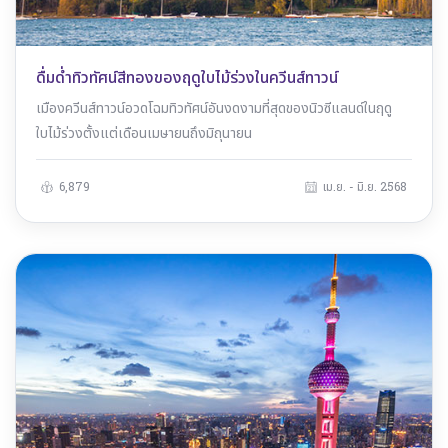
ดื่มด่ำทิวทัศน์สีทองของฤดูใบไม้ร่วงในควีนส์ทาวน์
เมืองควีนส์ทาวน์อวดโฉมทิวทัศน์อันงดงามที่สุดของนิวซีแลนด์ในฤดู
ใบไม้ร่วงตั้งแต่เดือนเมษายนถึงมิถุนายน
6,879
เม.ย. - มิ.ย. 2568