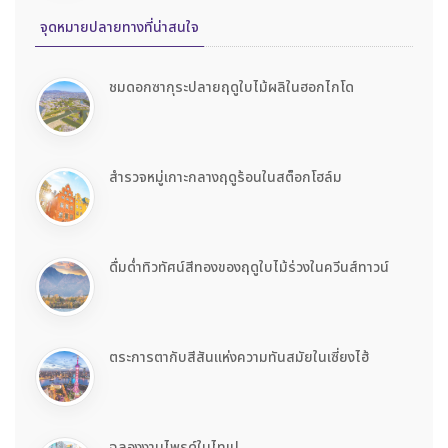
จุดหมายปลายทางที่น่าสนใจ
ชมดอกซากุระปลายฤดูใบไม้ผลิในฮอกไกโด
สำรวจหมู่เกาะกลางฤดูร้อนในสต็อกโฮล์ม
ดื่มด่ำทิวทัศน์สีทองของฤดูใบไม้ร่วงในควีนส์ทาวน์
ตระการตากับสีสันแห่งความทันสมัยในเซี่ยงไฮ้
ฉลองงานไพรด์ในไทเป