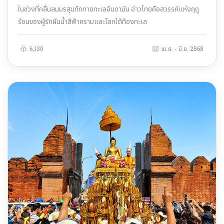
ในช่วงที่คลื่นลมมรสุมทักทายทะเลอันดามัน อ่าวไทยคือสวรรค์แห่งฤดู
ร้อนของผู้รักผืนน้ำสีฟ้าครามและโลกใต้ท้องทะเล
6,130
เม.ย. - มิ.ย. 2568