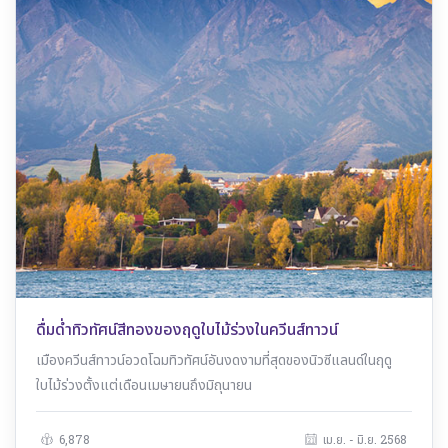
ดื่มด่ำทิวทัศน์สีทองของฤดูใบไม้ร่วงในควีนส์ทาวน์
เมืองควีนส์ทาวน์อวดโฉมทิวทัศน์อันงดงามที่สุดของนิวซีแลนด์ในฤดู
ใบไม้ร่วงตั้งแต่เดือนเมษายนถึงมิถุนายน
6,878
เม.ย. - มิ.ย. 2568