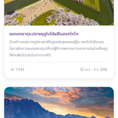
ชมดอกซากุระปลายฤดูใบไม้ผลิในฮอกไกโด
ด้วยตำแหน่งทางภูมิศาสตร์ที่อยู่เหนือสุดของญี่ปุ่น ฮอกไกโดจึงมอบ
โอกาสในการชมดอกซากุระให้แก่ผู้ที่อาจพลาดความงดงามในช่วงต้นฤดู
ที่ผ่านพ้นไปแล้วในเกาะทางใต้
7,843
เม.ย. - มิ.ย. 2568