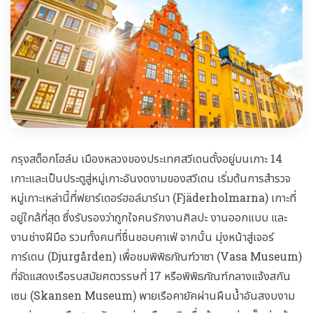
กรุงสต็อกโฮล์ม เมืองหลวงของประเทศสวีเดนตั้งอยู่บนเกาะ 14
เกาะและเป็นประตูสู่หมู่เกาะอันงดงามของสวีเดน เริ่มต้นการสำรวจ
หมู่เกาะเหล่านี้ที่ฟยาร์เดอร์ฮอล์มาร์นา (Fjäderholmarna) เกาะที่
อยู่ใกล้ที่สุด ซึ่งรับรองว่าถูกใจคนรักงานศิลปะ งานออกแบบ และ
งานช่างฝีมือ รวมทั้งคนที่ชื่นชอบคาเฟ่ จากนั้น มุ่งหน้าสู่เจอร์
การ์เดน (Djurgården) เพื่อชมพิพิธภัณฑ์วาซา (Vasa Museum)
ที่จัดแสดงเรือรบสมัยศตวรรษที่ 17 หรือพิพิธภัณฑ์กลางแจ้งสกัน
เซน (Skansen Museum) พายเรือคายัคผ่านผืนน้ำอันสงบงาม