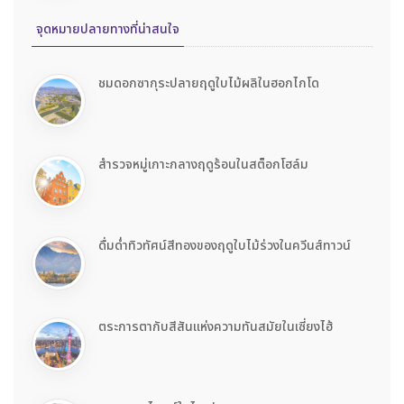
จุดหมายปลายทางที่น่าสนใจ
ชมดอกซากุระปลายฤดูใบไม้ผลิในฮอกไกโด
สำรวจหมู่เกาะกลางฤดูร้อนในสต็อกโฮล์ม
ดื่มด่ำทิวทัศน์สีทองของฤดูใบไม้ร่วงในควีนส์ทาวน์
ตระการตากับสีสันแห่งความทันสมัยในเซี่ยงไฮ้