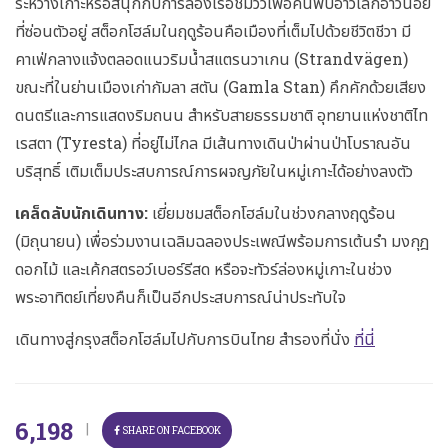
ระหว่างเกาะหรือสนุกกับการล่องเรือชมวิวเพื่อค้นพบอ่าวเล็กอ่าวน้อย
ที่ซ่อนตัวอยู่ สต็อกโฮล์มในฤดูร้อนคือเมืองที่เต็มไปด้วยชีวิตชีวา มี
คาเฟ่กลางแจ้งตลอดแนวริมน้ำสแตรนวาเกน (Strandvägen)
ขณะที่ในย่านเมืองเก่ากัมลา สตัน (Gamla Stan) คึกคักด้วยเสียง
ดนตรีและการแสดงริมถนน สำหรับสายธรรมชาติ อุทยานแห่งชาติไท
เรสตา (Tyresta) ที่อยู่ไม่ไกล มีเส้นทางเดินป่าผ่านป่าโบราณอัน
บริสุทธิ์ เติมเต็มประสบการณ์การผจญภัยในหมู่เกาะได้อย่างลงตัว
เคล็ดลับนักเดินทาง:
เยี่ยมชมสต็อกโฮล์มในช่วงกลางฤดูร้อน
(มิถุนายน) เพื่อร่วมงานเฉลิมฉลองประเพณีพร้อมการเต้นรำ มงกุฎ
ดอกไม้ และเค้กสตรอว์เบอร์รีสด หรือจะทัวร์ล่องหมู่เกาะในช่วง
พระอาทิตย์เที่ยงคืนก็เป็นอีกประสบการณ์น่าประทับใจ
เดินทางสู่กรุงสต็อกโฮล์มไปกับการบินไทย สำรองที่นั่ง
ที่นี่
6,198
|
SHARE ON FACEBOOK