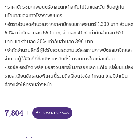
• ราคาบัตรชมภาพยนตร์อาจแตกต่างกันไปในแต่ละวัน ขึ้นอยู่กับ
นโยบายของทางโรงภาพยนตร์
• อัตราส่วนลดคำนวณจากราคาบัตรชมภาพยนตร์ 1,300 บาท ส่วนลด
50% เท่ากับส่วนลด 650 บาท, ส่วนลด 40% เท่ากับส่วนลด 520
บาท, และส่วนลด 30% เท่ากับส่วนลด 390 บาท
• จำกัดจำนวนสิทธิ์ผู้ได้รับส่วนลดตามแต่ละสถานภาพบัตรสมาชิกและ
จำนวนผู้ใช้สิทธิ์ที่ถือบัตรเครดิตที่ร่วมรายการในแต่ละเดือน
• รอยัล ออร์คิด พลัส ขอสงวนสิทธิ์ในการยกเลิก แก้ไข เปลี่ยนแปลง
รายละเอียดข้อเสนอพิเศษนี้รวมถึงเงื่อนไขข้อกำหนด โดยมิจำเป็น
ต้องแจ้งให้ทราบล่วงหน้า
7,804
|
SHARE ON FACEBOOK