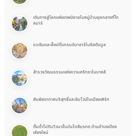
เดินทางสู่โลกแห่งเทพนิยายในหมู่บ้านยุคกลางที่โก
ลมาร์
แวะชิมและช็อปที่แกรนด์บาซาร์ในอิสตันบูล
สำรวจวัฒนธรรมแห่งความศรัทธาในบาหลี
สัมผัสอากาศบริสุทธิ์และชิมไวน์ในเมืองเพิร์ท
ดื่มด่ำไปกับวิวนาขั้นบันไดสีมรกต บ้านป่าบงเปียง
เชียงใหม่